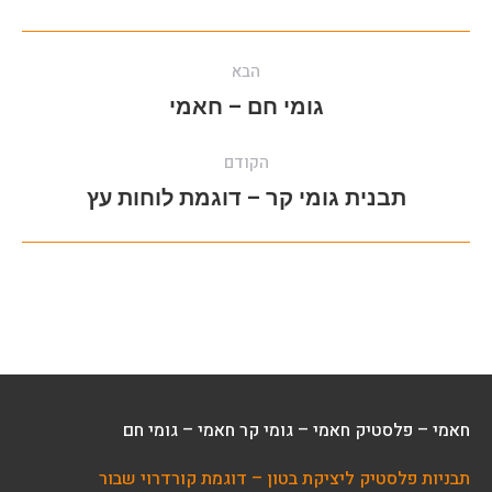
Album
הבא
navigation
הבא
גומי חם – חאמי
album:
הקודם
הקודם
תבנית גומי קר – דוגמת לוחות עץ
album:
חאמי – פלסטיק
חאמי – גומי קר
חאמי – גומי חם
תבניות פלסטיק ליציקת בטון – דוגמת קורדרוי שבור